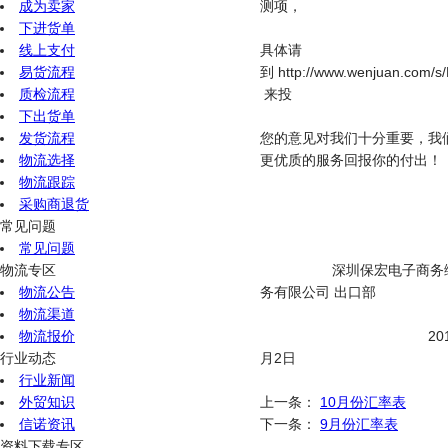
成为卖家
测项，
下进货单
线上支付
具体请
易货流程
到 http://www.wenjuan.com/s/
质检流程
来投
下出货单
发货流程
您的意见对我们十分重要，我
物流选择
更优质的服务回报你的付出！
物流跟踪
采购商退货
常见问题
常见问题
物流专区
深圳保宏电子商务综
物流公告
务有限公司 出口部
物流渠道
物流报价
2015年
行业动态
月2日
行业新闻
外贸知识
上一条：
10月份汇率表
信诺资讯
下一条：
9月份汇率表
资料下载专区