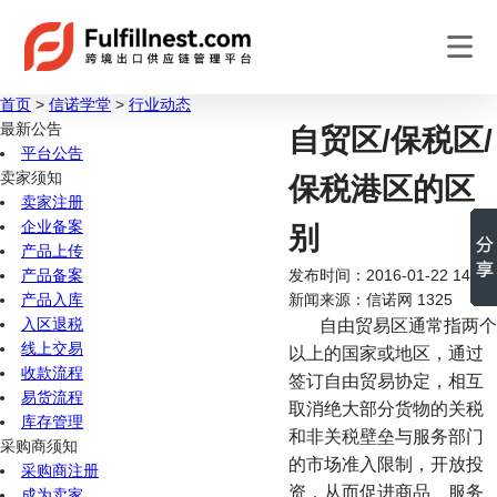
首页
>
信诺学堂
>
行业动态
最新公告
自贸区/保税区/
平台公告
卖家须知
保税港区的区
卖家注册
企业备案
别
产品上传
产品备案
发布时间：2016-01-22 14:24
产品入库
新闻来源：信诺网
1325
入区退税
自由贸易区通常指两个
线上交易
以上的国家或地区，通过
收款流程
签订自由贸易协定，相互
易货流程
取消绝大部分货物的关税
库存管理
和非关税壁垒与服务部门
采购商须知
的市场准入限制，开放投
采购商注册
资，从而促进商品、服务
成为卖家