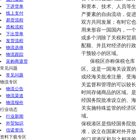
下进货单
和资本、技术、人员等生
线上支付
产要素的自由流动，促进
易货流程
双方共同发展；有时它也
质检流程
用来形容一国国内，一个
下出货单
或多个消除了关税和贸易
发货流程
配额、并且对经济的行政
物流选择
干预较小的区域。
物流跟踪
保税区亦称保税仓库
采购商退货
常见问题
区。这是一国海关设置的
常见问题
或经海关批准注册、受海
物流专区
关监督和管理的可以较长
物流公告
时间存储商品的区域。是
物流渠道
经国务院批准设立的、海
物流报价
关实施特殊监管的经济区
行业动态
域。
行业新闻
外贸知识
保税港区是指经国务院批
信诺资讯
准，设立在国家对外开放
资料下载专区
的口岸港区和与之相连的